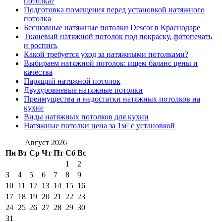
потолка?
Подготовка помещения перед установкой натяжного
потолка
Бесшовные натяжные потолки Descor в Краснодаре
Тканевый натяжной потолок под покраску, фотопечать
и роспись
Какой требуется уход за натяжными потолками?
Выбираем натяжной потолок: ищем баланс цены и
качества
Парящий натяжной потолок
Двухуровневые натяжные потолки
Преимущества и недостатки натяжных потолков на
кухне
Виды натяжных потолков для кухни
Натяжные потолки цена за 1м² с установкой
Август 2026
Пн
Вт
Ср
Чт
Пт
Сб
Вс
1
2
3
4
5
6
7
8
9
10
11
12
13
14
15
16
17
18
19
20
21
22
23
24
25
26
27
28
29
30
31