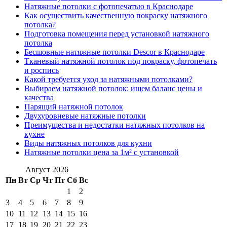
Натяжные потолки с фотопечатью в Краснодаре
Как осуществить качественную покраску натяжного
потолка?
Подготовка помещения перед установкой натяжного
потолка
Бесшовные натяжные потолки Descor в Краснодаре
Тканевый натяжной потолок под покраску, фотопечать
и роспись
Какой требуется уход за натяжными потолками?
Выбираем натяжной потолок: ищем баланс цены и
качества
Парящий натяжной потолок
Двухуровневые натяжные потолки
Преимущества и недостатки натяжных потолков на
кухне
Виды натяжных потолков для кухни
Натяжные потолки цена за 1м² с установкой
Август 2026
Пн
Вт
Ср
Чт
Пт
Сб
Вс
1
2
3
4
5
6
7
8
9
10
11
12
13
14
15
16
17
18
19
20
21
22
23