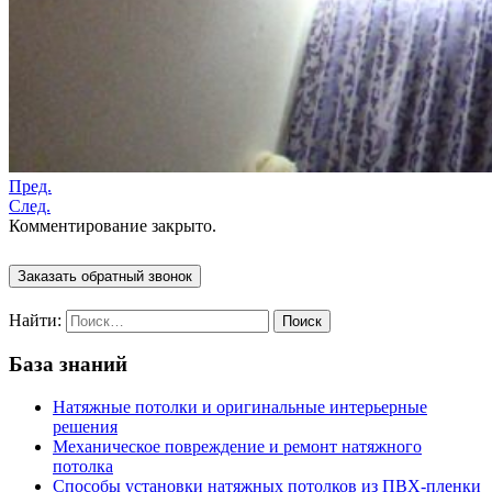
Пред.
След.
Комментирование закрыто.
Заказать обратный звонок
Найти:
База знаний
Натяжные потолки и оригинальные интерьерные
решения
Механическое повреждение и ремонт натяжного
потолка
Способы установки натяжных потолков из ПВХ-пленки