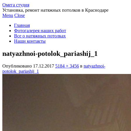
Омега студия
Установка, ремонт натяжных потолков в Краснодаре
Menu
Close
Главная
Фотогалерея наших работ
Все о натяжных потолках
Наши контакты
natyazhnoi-potolok_pariashij_1
Опубликовано
17.12.2017
5184 × 3456
в
natyazhnoi-
potolok_pariashij_1