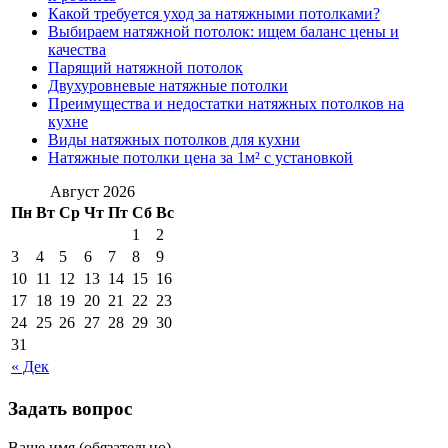
Какой требуется уход за натяжными потолками?
Выбираем натяжной потолок: ищем баланс цены и
качества
Парящий натяжной потолок
Двухуровневые натяжные потолки
Преимущества и недостатки натяжных потолков на
кухне
Виды натяжных потолков для кухни
Натяжные потолки цена за 1м² с установкой
Август 2026
Пн
Вт
Ср
Чт
Пт
Сб
Вс
1
2
3
4
5
6
7
8
9
10
11
12
13
14
15
16
17
18
19
20
21
22
23
24
25
26
27
28
29
30
31
« Дек
Задать вопрос
Ваше имя (обязательно)