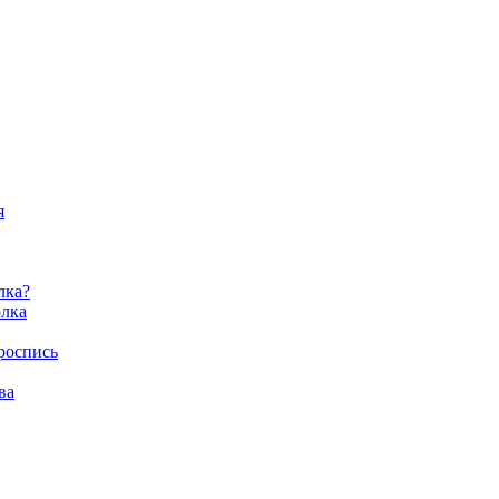
я
лка?
олка
роспись
ва