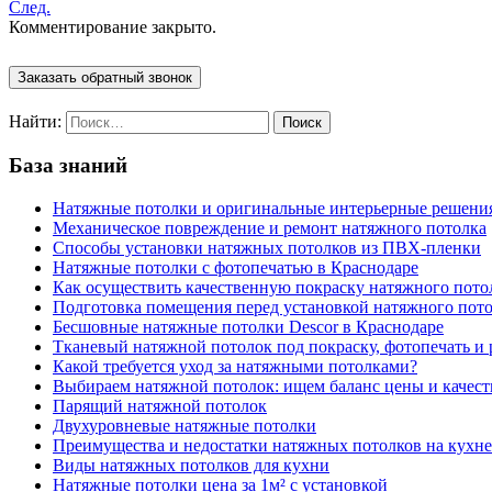
След.
Комментирование закрыто.
Заказать обратный звонок
Найти:
База знаний
Натяжные потолки и оригинальные интерьерные решени
Механическое повреждение и ремонт натяжного потолка
Способы установки натяжных потолков из ПВХ-пленки
Натяжные потолки с фотопечатью в Краснодаре
Как осуществить качественную покраску натяжного пото
Подготовка помещения перед установкой натяжного пот
Бесшовные натяжные потолки Descor в Краснодаре
Тканевый натяжной потолок под покраску, фотопечать и 
Какой требуется уход за натяжными потолками?
Выбираем натяжной потолок: ищем баланс цены и качест
Парящий натяжной потолок
Двухуровневые натяжные потолки
Преимущества и недостатки натяжных потолков на кухне
Виды натяжных потолков для кухни
Натяжные потолки цена за 1м² с установкой